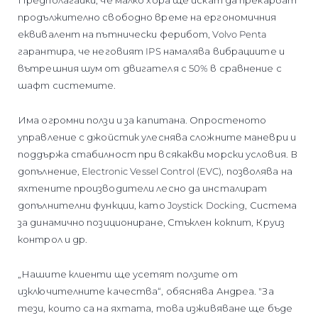
продължително свободно време на ергономичния
еквивалент на пътнически ферибот, Volvo Penta
гарантира, че неговият IPS намалява вибрациите и
вътрешния шум от двигателя с 50% в сравнение с
шафт системите.
Има огромни ползи и за капитана. Опростеното
управление с джойстик улеснява сложните маневри и
поддържа стабилност при всякакви морски условия. В
допълнение, Electronic Vessel Control (EVC), позволява на
яхтените производители лесно да инсталират
допълнителни функции, като Joystick Docking, Система
за динамично позициониране, Стъклен кокпит, Круиз
контрол и др.
„Нашите клиенти ще усетят ползите от
изключителните качества“, обяснява Андреа. "За
тези, които са на яхтата, това изживяване ще бъде