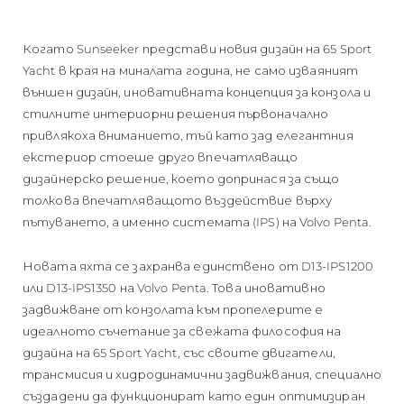
Когато Sunseeker представи новия дизайн на 65 Sport
Yacht в края на миналата година, не само изваяният
външен дизайн, иновативната концепция за конзола и
стилните интериорни решения първоначално
привлякоха вниманието, тъй като зад елегантния
екстериор стоеше друго впечатляващо
дизайнерско решение, което допринася за също
толкова впечатляващото въздействие върху
пътуването, а именно системата (IPS) на Volvo Penta.
Новата яхта се захранва единствено от D13-IPS1200
или D13-IPS1350 на Volvo Penta. Това иновативно
задвижване от конзолата към пропелерите е
идеалното съчетание за свежата философия на
дизайна на 65 Sport Yacht, със своите двигатели,
трансмисия и хидродинамични задвижвания, специално
създадени да функционират като един оптимизиран