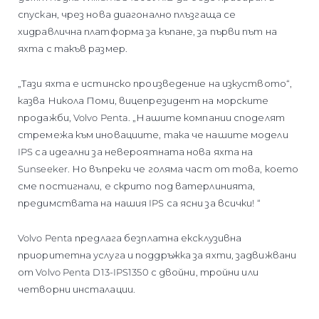
спускан, чрез нова диагонално плъзгаща се
хидравлична платформа за къпане, за първи път на
яхта с такъв размер.
„Тази яхта е истинско произведение на изкуството“,
казва Никола Поми, вицепрезидент на морските
продажби, Volvo Penta. „Нашите компании споделят
стремежа към иновациите, така че нашите модели
IPS са идеални за невероятната нова яхта на
Sunseeker. Но въпреки че голяма част от това, което
сме постигнали, е скрито под ватерлинията,
предимствата на нашия IPS са ясни за всички! “
Volvo Penta предлага безплатна ексклузивна
приоритетна услуга и поддръжка за яхти, задвижвани
от Volvo Penta D13-IPS1350 с двойни, тройни или
четворни инсталации.