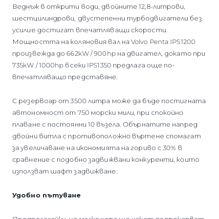
Веднъж в открити води, двойните 12,8-литрови,
шестцилиндрови, двустепенни турбодвигатели без
усилие достигат впечатляващи скорости.
Мощността на коляновия вал на Volvo Penta IPS1200
произвежда до 662kW / 900hp на двигател, докато при
735kW / 1000hp всеки IPS1350 предлага още по-
впечатляващо представяне.
С резервоар от 3500 литра може да бъде постигната
автономност от 750 морски мили, при спокойно
плаване с постоянни 10 възела. Обърнатите напред
двойни витла с противоположно въртене спомагат
за увеличаване на икономията на гориво с 30% в
сравнение с подобно задвижвани конкуренти, които
използват шафт задвижване.
Удобно пътуване
Предполагайки, че малко хора ще искат да прекарват