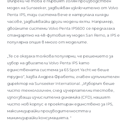
Въпреки че това е първият голям производствен
модел на Sunseeker, задвижван изключително от Volvo
Penta IPS, тази система вече е натрупала хиляди
часове, задвижвайки други модели яхти. Например,
двойните системи Volvo Penta IPS600 се предлагаха
стандартно на 48-футовия му модел San Remo, а IPS е
популярна опция в много от моделите.
„Те се оказаха толкова популярни, че решението за
избор на двигатели Volvo Penta IPS като
единствената система за 65 Sport Yacht не беше
трудно“, казва Андреа Фрабети, главен изпълнителен
директор на Sunseeker International. „Изборът беше
чисто технологичен, след изчерпателни тестове,
използващи изчислителна динамика (CFD), нашият
чисто нов корпус е проектиран единствено за IPS,
максимизирайки производителността и
минимизирайки консумацията. "