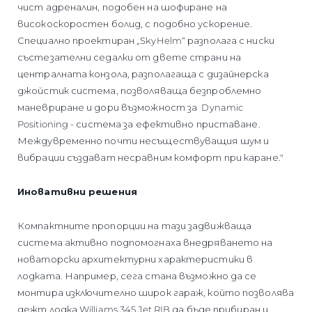
чист адреналин, подобен на шофиране на
високоскоростен болид, с подобно ускорение.
Специално проектиран „SkyHelm“ разполага с ниски
състезателни седалки от двете страни на
централната конзола, разполагаща с дизайнерска
джойстик система, позволяваща безпроблемно
маневриране и дори възможност за Dynamic
Positioning - система за ефективно приставане.
Междувременно почти несъществуващия шум и
вибрации създават несравним комфорт при каране."
Иновативни решения
Компактните пропорции на тази задвижваща
система активно подпомогнаха внедряването на
новаторски архитектурни характеристики в
лодката. Например, сега стана възможно да се
монтира изключително широк гараж, който позволява
дежт лодка Williams 345 Jet RIB да бъде прибиран и