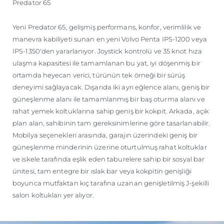
Predator 65
Yeni Predator 65, gelişmiş performans, konfor, verimlilik ve
manevra kabiliyeti sunan en yeni Volvo Penta IPS-1200 veya
IPS-1350'den yararlanıyor. Joystick kontrolü ve 35 knot hıza
ulaşma kapasitesi ile tamamlanan bu yat, iyi döşenmiş bir
ortamda heyecan verici, türünün tek örneği bir sürüş
deneyimi sağlayacak. Dışarıda iki ayrı eğlence alanı, geniş bir
güneşlenme alanı ile tamamlanmış bir baş oturma alanı ve
rahat yemek koltuklarına sahip geniş bir kokpit. Arkada, açık
plan alan, sahibinin tam gereksinimlerine göre tasarlanabilir.
Mobilya seçenekleri arasında, garajın üzerindeki geniş bir
güneşlenme minderinin üzerine oturtulmuş rahat koltuklar
ve iskele tarafında eşlik eden taburelere sahip bir sosyal bar
ünitesi, tam entegre bir ıslak bar veya kokpitin genişliği
boyunca mutfaktan kıç tarafına uzanan genişletilmiş J-şekilli
salon koltukları yer alıyor.