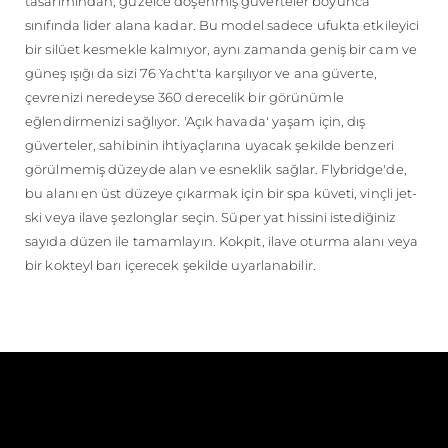
tasarımından, güzelce döşenmiş güverteler boyunca
sınıfında lider alana kadar. Bu model sadece ufukta etkileyici
bir silüet kesmekle kalmıyor, aynı zamanda geniş bir cam ve
güneş ışığı da sizi 76 Yacht'ta karşılıyor ve ana güverte,
çevrenizi neredeyse 360 ​​derecelik bir görünümle
eğlendirmenizi sağlıyor. 'Açık havada' yaşam için, dış
güverteler, sahibinin ihtiyaçlarına uyacak şekilde benzeri
görülmemiş düzeyde alan ve esneklik sağlar. Flybridge'de,
bu alanı en üst düzeye çıkarmak için bir spa küveti, vinçli jet-
ski veya ilave şezlonglar seçin. Süper yat hissini istediğiniz
sayıda düzen ile tamamlayın. Kokpit, ilave oturma alanı veya
bir kokteyl barı içerecek şekilde uyarlanabilir.