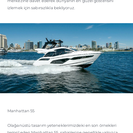
merkezine davet ederek dünyanın en güzel gösterisini
izlemek için sabırsızlıkla bekliyoruz.
Manhattan 55
Olağanüstü tasarım yeteneklerimizdeki en son örnekleri
temsil eden Manhattan 55, sahiplerine genellikle yalnızca