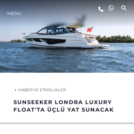
MENU
YAŞAM ŞEKLİ
YENILIK
ŞİRKET
EKIP
HABER VE ETKINLIKLER
MİRAS
SUNSEEKER LONDRA LUXURY
FLOAT'TA ÜÇLÜ YAT SUNACAK
TEKNENIZIN PIYASA DEĞERINI