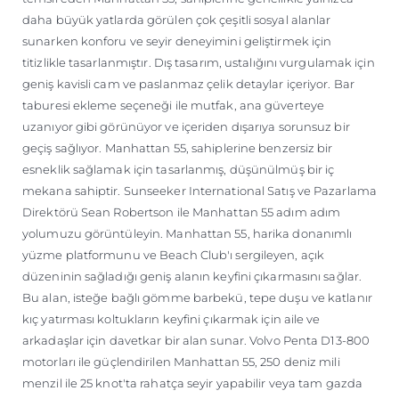
daha büyük yatlarda görülen çok çeşitli sosyal alanlar
sunarken konforu ve seyir deneyimini geliştirmek için
titizlikle tasarlanmıştır. Dış tasarım, ustalığını vurgulamak için
geniş kavisli cam ve paslanmaz çelik detaylar içeriyor. Bar
taburesi ekleme seçeneği ile mutfak, ana güverteye
uzanıyor gibi görünüyor ve içeriden dışarıya sorunsuz bir
geçiş sağlıyor. Manhattan 55, sahiplerine benzersiz bir
esneklik sağlamak için tasarlanmış, düşünülmüş bir iç
mekana sahiptir. Sunseeker International Satış ve Pazarlama
Direktörü Sean Robertson ile Manhattan 55 adım adım
yolumuzu görüntüleyin. Manhattan 55, harika donanımlı
yüzme platformunu ve Beach Club'ı sergileyen, açık
düzeninin sağladığı geniş alanın keyfini çıkarmasını sağlar.
Bu alan, isteğe bağlı gömme barbekü, tepe duşu ve katlanır
kıç yatırması koltukların keyfini çıkarmak için aile ve
arkadaşlar için davetkar bir alan sunar. Volvo Penta D13-800
motorları ile güçlendirilen Manhattan 55, 250 deniz mili
menzil ile 25 knot'ta rahatça seyir yapabilir veya tam gazda