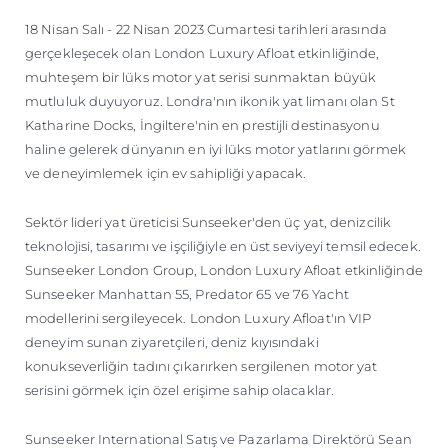
ÖĞRENIN
18 Nisan Salı - 22 Nisan 2023 Cumartesi tarihleri arasında
gerçekleşecek olan London Luxury Afloat etkinliğinde,
muhteşem bir lüks motor yat serisi sunmaktan büyük
mutluluk duyuyoruz. Londra'nın ikonik yat limanı olan St
Katharine Docks, İngiltere'nin en prestijli destinasyonu
haline gelerek dünyanın en iyi lüks motor yatlarını görmek
ve deneyimlemek için ev sahipliği yapacak.
Sektör lideri yat üreticisi Sunseeker'den üç yat, denizcilik
teknolojisi, tasarımı ve işçiliğiyle en üst seviyeyi temsil edecek.
Sunseeker London Group, London Luxury Afloat etkinliğinde
Sunseeker Manhattan 55, Predator 65 ve 76 Yacht
modellerini sergileyecek. London Luxury Afloat'ın VIP
deneyim sunan ziyaretçileri, deniz kıyısındaki
konukseverliğin tadını çıkarırken sergilenen motor yat
serisini görmek için özel erişime sahip olacaklar.
Sunseeker International Satış ve Pazarlama Direktörü Sean