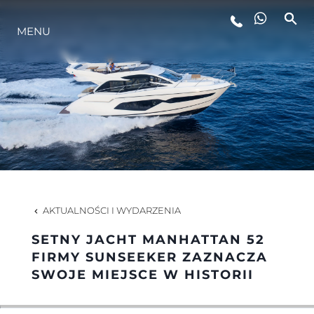
MENU
STYL ŻYCIA
INNOWACJA
PRZEDSIĘBIORSTWO
ZESPÓŁ
AKTUALNOŚCI I WYDARZENIA
SETNY JACHT MANHATTAN 52
TRADYCJA
FIRMY SUNSEEKER ZAZNACZA
SWOJE MIEJSCE W HISTORII
WYCEŃ SWOJĄ ŁÓDŹ