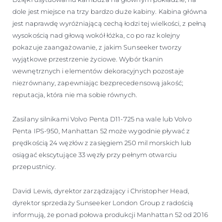
dole jest miejsce na trzy bardzo duże kabiny. Kabina główna
jest naprawdę wyróżniającą cechą łodzi tej wielkości, z pełną
wysokością nad głową wokół łóżka, co po raz kolejny
pokazuje zaangażowanie, z jakim Sunseeker tworzy
wyjątkowe przestrzenie życiowe. Wybór tkanin
wewnętrznych i elementów dekoracyjnych pozostaje
niezrównany, zapewniając bezprecedensową jakość;
reputacja, która nie ma sobie równych.
Zasilany silnikami Volvo Penta D11-725 na wale lub Volvo
Penta IPS-950, Manhattan 52 może wygodnie pływać z
prędkością 24 węzłów z zasięgiem 250 mil morskich lub
osiągać ekscytujące 33 węzły przy pełnym otwarciu
przepustnicy.
David Lewis, dyrektor zarządzający i Christopher Head,
dyrektor sprzedaży Sunseeker London Group z radością
informują, że ponad połowa produkcji Manhattan 52 od 2016