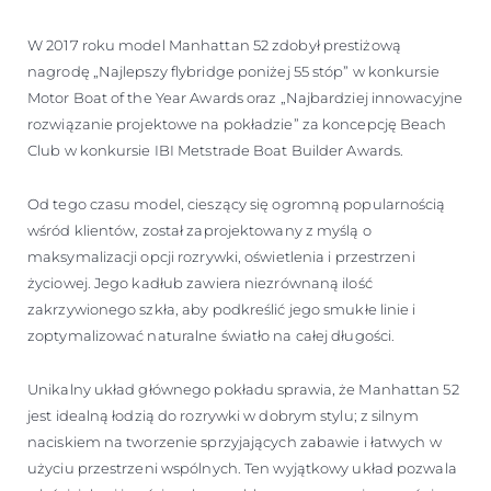
W 2017 roku model Manhattan 52 zdobył prestiżową
nagrodę „Najlepszy flybridge poniżej 55 stóp” w konkursie
Motor Boat of the Year Awards oraz „Najbardziej innowacyjne
rozwiązanie projektowe na pokładzie” za koncepcję Beach
Club w konkursie IBI Metstrade Boat Builder Awards.
Od tego czasu model, cieszący się ogromną popularnością
wśród klientów, został zaprojektowany z myślą o
maksymalizacji opcji rozrywki, oświetlenia i przestrzeni
życiowej. Jego kadłub zawiera niezrównaną ilość
zakrzywionego szkła, aby podkreślić jego smukłe linie i
zoptymalizować naturalne światło na całej długości.
Unikalny układ głównego pokładu sprawia, że Manhattan 52
jest idealną łodzią do rozrywki w dobrym stylu; z silnym
naciskiem na tworzenie sprzyjających zabawie i łatwych w
użyciu przestrzeni wspólnych. Ten wyjątkowy układ pozwala