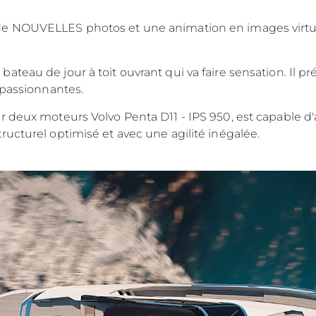
de NOUVELLES photos et une animation en images virtue
Droits Juridiques
La Soci
POLITIQUE DE
Le Court
CONFIDENTIALITÉ
teau de jour à toit ouvrant qui va faire sensation. Il p
Charter 
 passionnantes.
LA CHARTE SUR
kies
Nouvelle
L'ESCLAVAGE MODERNE
r deux moteurs Volvo Penta D11 - IPS 950, est capable d'
Événeme
TERMES ET CONDITIONS
ucturel optimisé et avec une agilité inégalée.
L'innova
POLITIQUE DE COOKIES
La Socié
RECRUTEMENT
Notre Éq
Style De
Notre Hé
Estimez 