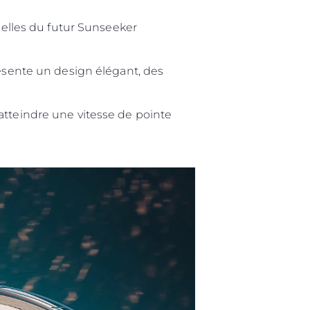
lles du futur Sunseeker
été
age
résente un design élégant, des
- Location
s
atteindre une vitesse de pointe
nts
tion
té
uipe
 Vie
ritage
Votre Bateau