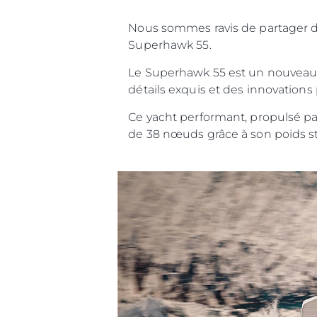
Nous sommes ravis de partager 
Information
Superhawk 55.
Plan Du Site
Le Superhawk 55 est un nouveau ba
Contact
détails exquis et des innovations
Préférences De Coo
Ce yacht performant, propulsé pa
de 38 nœuds grâce à son poids str