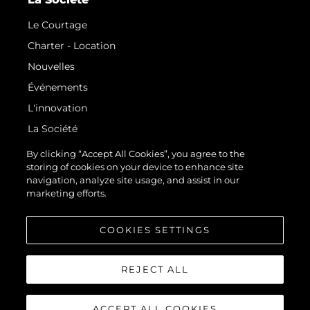
Le Courtage
Charter - Location
Nouvelles
Événements
L'innovation
La Société
Notre Équipe
By clicking “Accept All Cookies”, you agree to the
storing of cookies on your device to enhance site
Style De Vie
navigation, analyze site usage, and assist in our
Notre Héritage
marketing efforts.
Estimez Votre Bateau
COOKIES SETTINGS
REJECT ALL
ACCEPT ALL COOKIES
© 2026 Sunseeker London Group.Tous les droits sont réservés.