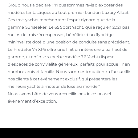
Group nous a déclaré : "Nous sommes ravis d’exposer des
modèles fantastiques au tout premier London Luxury Afloat.
Ces trois yachts représentent l’esprit dynamique de la
gamme Sunseeker. Le 65 Sport Yacht, qui a reçu en 2021 pas
moins de trois récompenses, bénéficie d'un flybridge
minimaliste doté d’une position de conduite sans précédent.
Le Predator 74 XPS offre une finition intérieure ultra haut de
gamme, et enfin le superbe modèle 76 Yacht dispose
d’espaces de convivialité généreux, parfaits pour accueillir en
nombre amis et famille. Nous sommes impatients d'accueillir
nos clients à cet événement exclusif, qui présentera les
meilleurs yachts à moteur de luxe au monde."
Nous avons hâte de vous accueillir lors de ce nouvel
événement d’exception.