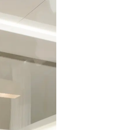
La Socié
RECRUTEMENT
Notre Éq
Style De
Notre Hé
Estimez 