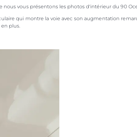
e nous vous présentons les photos d'intérieur du 90 Oc
culaire qui montre la voie avec son augmentation rema
 en plus.
Droits Juridiques
La Soci
POLITIQUE DE
Le Court
CONFIDENTIALITÉ
Charter 
LA CHARTE SUR
kies
Nouvelle
L'ESCLAVAGE MODERNE
Événeme
TERMES ET CONDITIONS
L'innova
POLITIQUE DE COOKIES