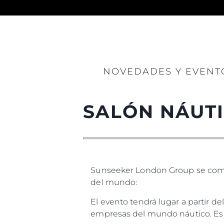
Información
NOVEDADES Y EVENT
Mapa
Contacto
SALÓN NÁUTI
Preferencias De Co
Sunseeker London Group se compl
del mundo:
El evento tendrá lugar a partir d
empresas del mundo náutico. Es 