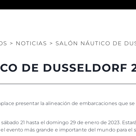
Legal
¿Quién
OS
>
NOTICIAS
>
SALÓN NÁUTICO DE DU
POLÍTICA DE PRIVACIDAD
Brokera
DECLARACIÓN EN CONTRA
Charter
DE LA ESCLAVITUD
CO DE DUSSELDORF 
okies
Noticias
MODERNA
Eventos
TERMINOS Y CONDICIONES
Innovaci
POLÍTICA DE COOKIES
¿Quiéne
OFERTAS DE TRABAJO
ace presentar la alineación de embarcaciones que se l
El Equip
Estilo De
Historia
el sábado 21 hasta el domingo 29 de enero de 2023. Estará
el evento más grande e importante del mundo para el se
Valore S