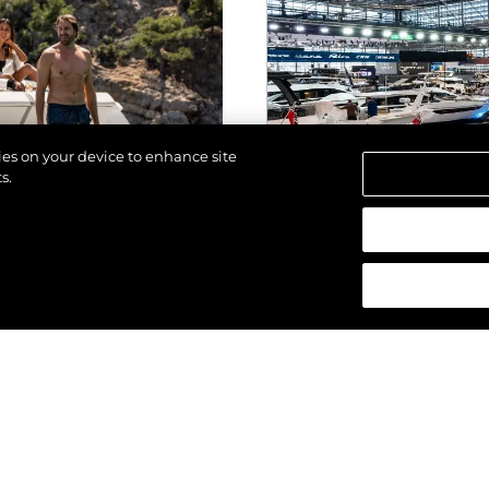
kies on your device to enhance site
s.
los derechos.
EVENTOS
ALTA 2025
SUNSEEKER SO
ESTRENO MUNDI
GENERACIÓN DE
(2025) EN BOO