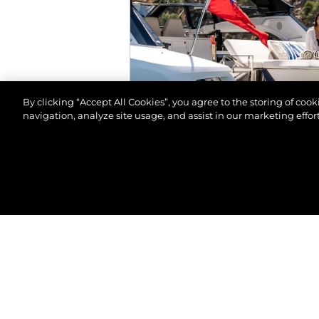
By clicking “Accept All Cookies”, you agree to the storing of coo
navigation, analyze site usage, and assist in our marketing effort
© 2026 Sunseeker London Group.Reservados todos 
EVENTOS
SALÓN NÁUTICO DE M
VER MÁS