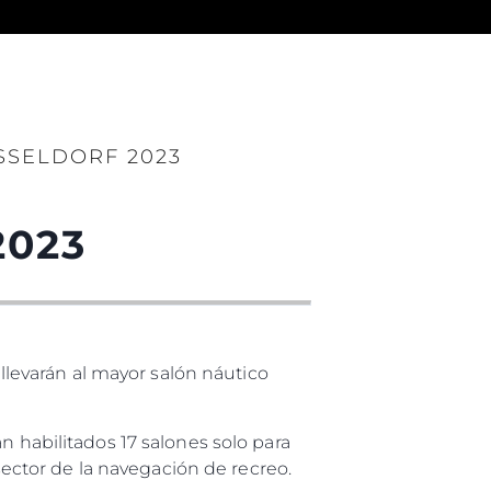
es Somos?
SSELDORF 2023
ge
2023
ón
s Somos?
levarán al mayor salón náutico
o
 Vida
n habilitados 17 salones solo para
ctor de la navegación de recreo.
u Embarcación