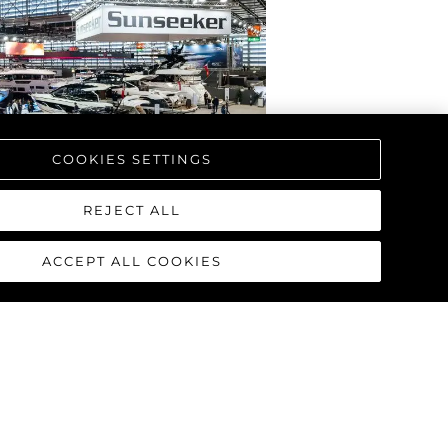
COOKIES SETTINGS
REJECT ALL
ACCEPT ALL COOKIES
RPRENDE CON EL
AL DE LA NUEVA
L MANHATTAN 68
T DÜSSELDORF