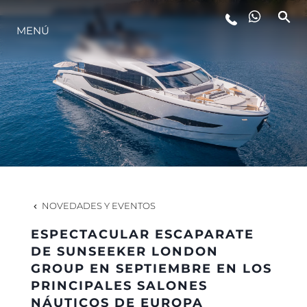
MENÚ
ESTILO DE VIDA
INNOVACIÓN
¿QUIÉNES SOMOS?
EL EQUIPO
NOVEDADES Y EVENTOS
ESPECTACULAR ESCAPARATE
HISTORIA
DE SUNSEEKER LONDON
GROUP EN SEPTIEMBRE EN LOS
PRINCIPALES SALONES
VALORE SU EMBARCACIÓN
NÁUTICOS DE EUROPA