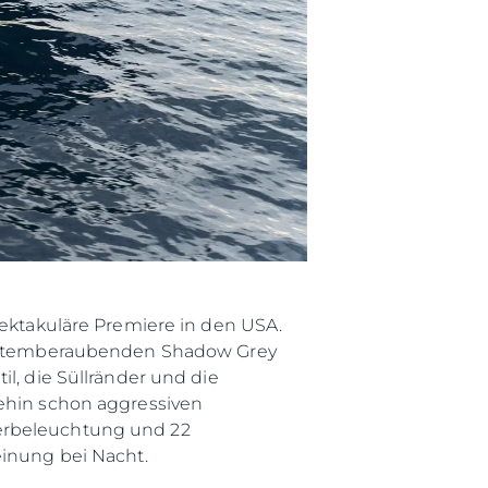
a
m
te
 Sie Ihr Boot
pektakuläre Premiere in den USA.
em atemberaubenden Shadow Grey
l, die Süllränder und die
nehin schon aggressiven
serbeleuchtung und 22
einung bei Nacht.