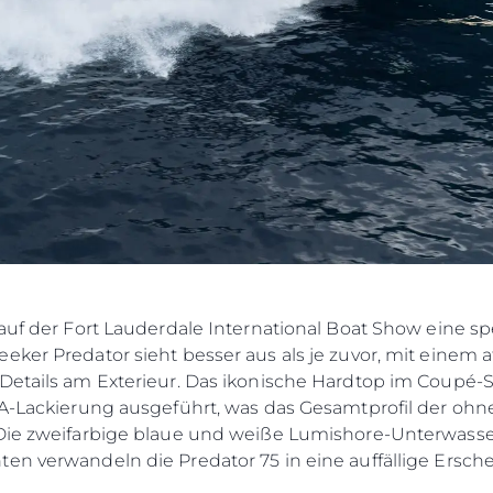
Die Firm
RECRUITING
Das Tea
Lifestyle
Geschich
Bewerten
 auf der Fort Lauderdale International Boat Show eine s
eeker Predator sieht besser aus als je zuvor, mit ein
Details am Exterieur. Das ikonische Hardtop im Coupé-Sti
LSA-Lackierung ausgeführt, was das Gesamtprofil der oh
. Die zweifarbige blaue und weiße Lumishore-Unterwas
en verwandeln die Predator 75 in eine auffällige Ersch