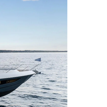
rma
ge
rter
ten
ltungen
on