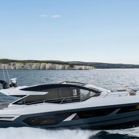
Rechtliches
Die Fi
DATENSCHUTZRICHTLINIE
Brokera
ERKLÄRUNG ZUR
Bootscha
MODERNEN SKLAVEREI
Neuigkei
ALLGEMEINE
Veransta
GESCHÄFTSBEDINGUNGEN
Innovati
COOKIE POLITIK