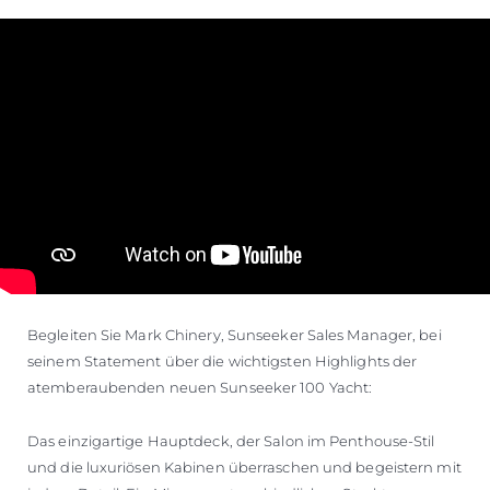
Begleiten Sie Mark Chinery, Sunseeker Sales Manager, bei
seinem Statement über die wichtigsten Highlights der
atemberaubenden neuen Sunseeker 100 Yacht:
Das einzigartige Hauptdeck, der Salon im Penthouse-Stil
und die luxuriösen Kabinen überraschen und begeistern mit