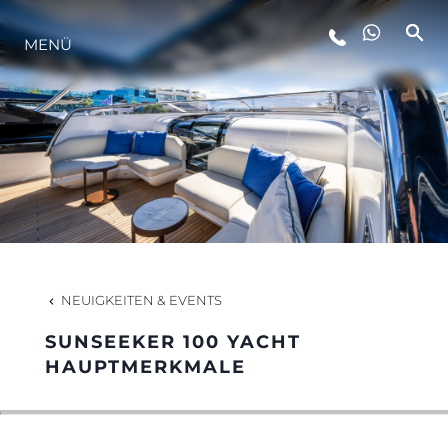
MENÜ
LIFESTYLE
INNOVATION
DIE FIRMA
DAS TEAM
NEUIGKEITEN & EVENTS
SUNSEEKER 100 YACHT
GESCHICHTE
HAUPTMERKMALE
BEWERTEN SIE IHR BOOT