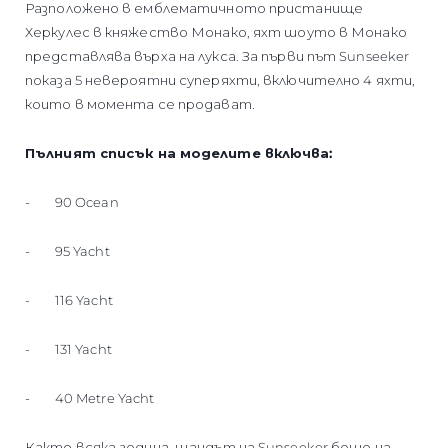
Разположено в емблематичното пристанище
Херкулес в княжество Монако, яхт шоуто в Монако
представлява върха на лукса. За първи път Sunseeker
показа 5 невероятни суперяхти, включително 4 яхти,
които в момента се продават.
Пълният списък на моделите включва:
- 90 Ocean
- 95 Yacht
- 116 Yacht
- 131 Yacht
- 40 Metre Yacht
Както всяка година, щандът на Sunseeker беше на