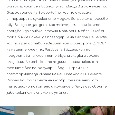
партньори и затова бихме искали да изкажем огромни
благодарности на всички, участващи в изложението.
Благодарение на Soloportofino, които окрасиха
интериора на изложените модели Sunseeker с красиво
обзавеждане, заедно с Marmolove; компания, която
произвежда привлекателни мраморни мебели. Освен
това бихме искали да благодарим на Cantina De Sanctis,
която предостави невероятното вино розе „ONDE“
на нашите клиенти, Pasticceria Svizzera, която
предостави на клиентите вкусни сладки и солени
сладкиши, Seabob, които позиционираха някои от
техните все по-популярни водни играчки на
платформите за къпане на нашите лодки, и Levante
Drones, които заснеха най -добрите моменти от
тазгодишното яхтено изложение в Генуа със своите
забележителни снимачни умения.