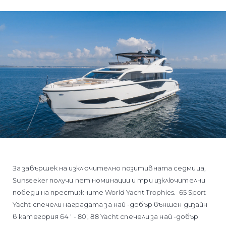
За завършек на изключително позитивната седмица,
Sunseeker получи пет номинации и три изключителни
победи на престижните World Yacht Trophies. 65 Sport
Yacht спечели наградата за най -добър външен дизайн
в категория 64 ' - 80', 88 Yacht спечели за най -добър