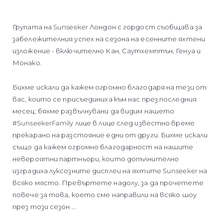
Групата на Sunseeker Лондон с гордост съобщава за
забележителния успех на сезона на есенните яхтени
изложение - включително Кан, Саутхемптън, Генуа и
Монако.
Бихме искали да кажем огромно благодаря на тези от
вас, които се присъединиха към нас през последния
месец; бяхме развълнувани да видим нашето
#SunseekerFamily лице в лице след известно време
прекарано на разстояние едни от други. Бихме искали
също да кажем огромно благодарност на нашите
невероятни партньори, които допълнително
изградиха луксозните дисплеи на яхтите Sunseeker на
всяко място. Превъртете надолу, за да прочетете
повече за това, което сме направили на всяко шоу
през този сезон ...