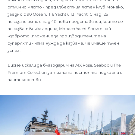
отлично място - пред известния яхтен клуб Монако,
заедно с 90 Ocean, 116 Yacht и 131 Yacht. С над 125
показани яхти и над 40 нови представяния, които се
показват всяка година, Monaco Yacht Show е най
-доброто изложение за производителите на
суперяхти - няма нужда да казваме, че имаше пълен
успех!
Бихме искали да благодарим на AIX Rose, Seabob и The
Premium Collection за тяхната постоянна подкрепа и
партньорство.