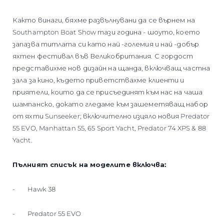
Както винаги, бяхме развълнувани да се върнем на
Southampton Boat Show тази година - шоуто, което
запазва титлата си като най -големия и най -добър
яхтен фестивал във Великобритания. С гордост
представихме нов дизайн на щанда, включващ частна
зала за кино, където приветствахме клиенти и
приятели, които да се присъединят към нас на чаша
шампанско, докато гледаме към зашеметяващ набор
от яхти Sunseeker; включително изцяло новия Predator
55 EVO, Manhattan 55, 65 Sport Yacht, Predator 74 XPS & 88
Yacht.
Пълният списък на моделите включва:
- Hawk 38
- Predator 55 EVO