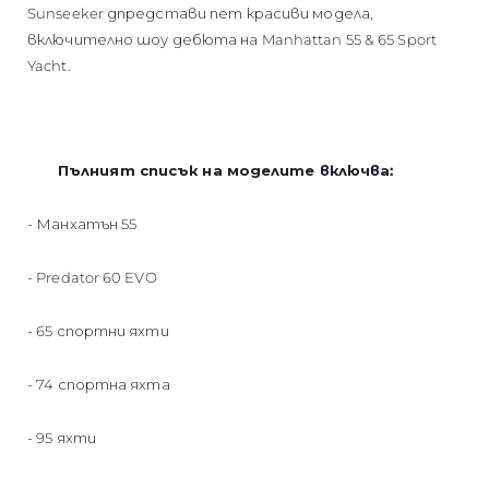
Sunseeker дпредстави пет красиви модела,
включително шоу дебюта на Manhattan 55 & 65 Sport
Yacht.
Пълният списък на моделите включва:
- Манхатън 55
- Predator 60 EVO
- 65 спортни яхти
- 74 спортна яхта
- 95 яхти