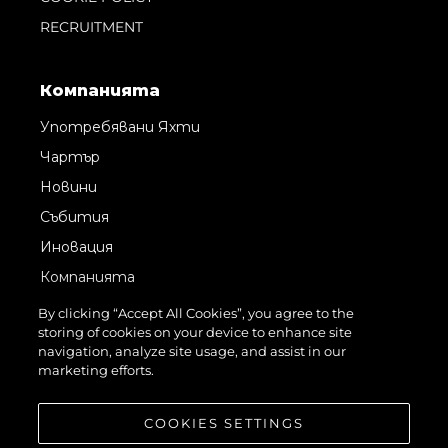
RECRUITMENT
Компанията
Употребявани Яхти
Чартър
Новини
Събития
Иновация
Компанията
Екипът
By clicking “Accept All Cookies”, you agree to the
storing of cookies on your device to enhance site
Лайфстайл
navigation, analyze site usage, and assist in our
Наследство
marketing efforts.
Оценете Вашата Яхта
COOKIES SETTINGS