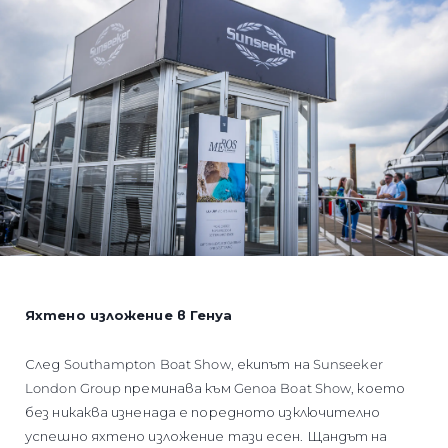
Яхтено изложение в Генуа
След Southampton Boat Show, екипът на Sunseeker
London Group преминава към Genoa Boat Show, което
без никаква изненада е поредното изключително
успешно яхтено изложение тази есен. Щандът на