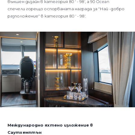
външен дизайн в категория 80 ' - 98', а 90 Ocean
спечели горещо оспорваната награда за "Най -добро
разположение" в категория 80 ' - 98'.
Международно яхтено изложение в
Саутхемптън