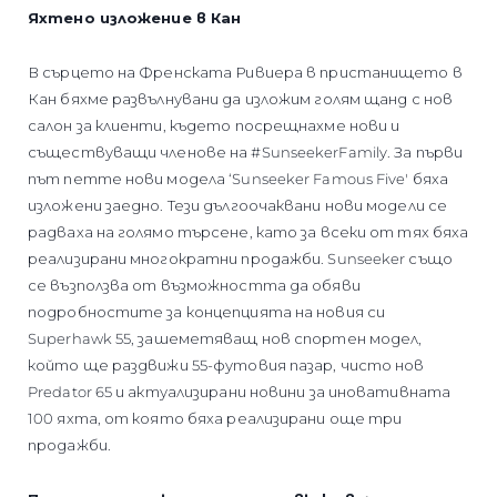
Яхтено изложение в Кан
В сърцето на Френската Ривиера в пристанището в
Кан бяхме развълнувани да изложим голям щанд с нов
салон за клиенти, където посрещнахме нови и
съществуващи членове на #SunseekerFamily. За първи
път петте нови модела ‘Sunseeker Famous Five' бяха
изложени заедно. Тези дългоочаквани нови модели се
радваха на голямо търсене, като за всеки от тях бяха
реализирани многократни продажби. Sunseeker също
се възползва от възможността да обяви
подробностите за концепцията на новия си
Superhawk 55, зашеметяващ нов спортен модел,
който ще раздвижи 55-футовия пазар, чисто нов
Predator 65 и актуализирани новини за иновативната
100 яхта, от която бяха реализирани още три
продажби.