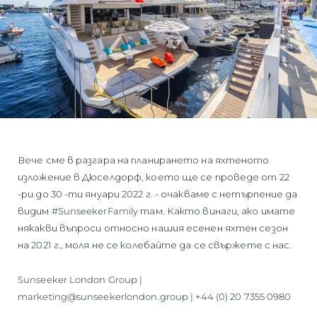
Вече сме в разгара на планирането на яхтеното
изложение в Дюселдорф, което ще се проведе от 22
-ри до 30 -ти януари 2022 г. - очакваме с нетърпение да
видим #SunseekerFamily там. Както винаги, ако имате
някакви въпроси относно нашия есенен яхтен сезон
на 2021 г., моля не се колебайте да се свържете с нас.
Sunseeker London Group |
marketing@sunseekerlondon.group | +44 (0) 20 7355 0980