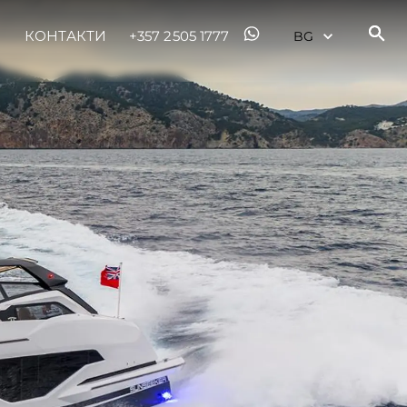
КОНТАКТИ
+357 2505 1777
нията
бявани Яхти
я
ия
ията
айл
ство