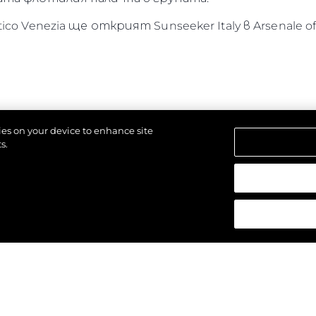
 Venezia ще открият Sunseeker Italy в Arsenale of V
kies on your device to enhance site
s.
азени.