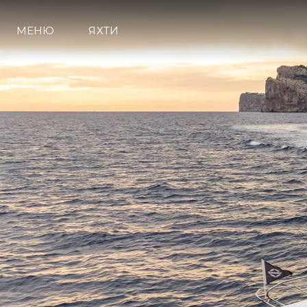
МЕНЮ
ЯХТИ
Информация
Карта На Сайта
Контакти
Предпочитания З
Бисквитки