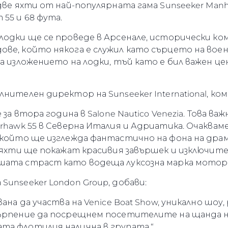
 две яхти от най-популярната гама Sunseeker Man
55 и 68 фута.
лодки ще се проведе в Арсенале, исторически ко
ове, който някога е служил като сърцето на вое
за изложението на лодки, тъй като е бил важен 
нителен директор на Sunseeker International, ко
 за втора година в Salone Nautico Venezia. Това в
erhawk 55 в Северна Италия и Адриатика. Очаквам
 който ще изглежда фантастично на фона на драм
и яхти ще покажат красивия завършек и изключите
шата страст като водеща луксозна марка моторн
Sunseeker London Group, добави:
ана да участва на Venice Boat Show, уникално шоу
търпение да посрещнем посетителите на щанда н
та флотилия налична в групата.“