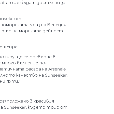
hattan ще бъдат достъпни за
мплекс от
нноморската мощ на Венеция.
център на морската дейност
ментира:
ажно шоу ще се превърне в
е много вълнение по-
атичната фасада на Arsenale
лното качество на Sunseeker,
и яхти.”
, разположено в красивия
а Sunseeker, където трио от