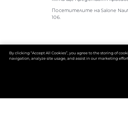
Посетителите на Salone Nautico
106.
By clicking “Accept All Cookies”, you agree to the storing of coo
navigation, analyze site usage, and assist in our marketing effort
©2026 Sunseeker London Group.Всички права зап