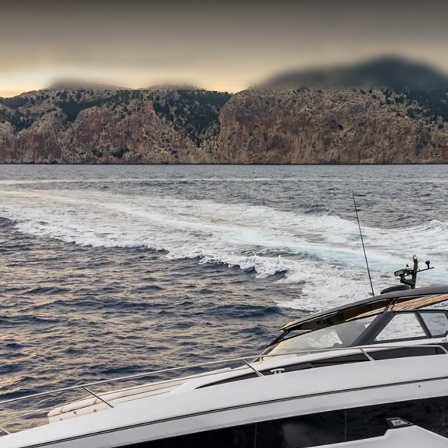
Правни Pазпоредби
Компа
PRIVACY POLICY
Употре
MODERN SLAVERY
Чартър
STATEMENT
а
Новини
TERMS & CONDITIONS
Събити
COOKIE POLICY
Иновац
RECRUITMENT
Компан
Екипът
Лайфст
Наслед