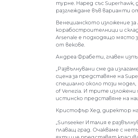
турне. Наред със Superhawk,
разглеждане във варианти от 
Венецианското изложение за 
корабостроителници и склад
Arsenale е подходящо място 
от векове.
Андреа Фрабети, главен изпъл
„Развълнувани сме да излагаме
сцена за представяне на Sup
специално около този модел,
of Venezia. И трите изложен
истинско представяне на на
Кристофър Хед, директор на 
„Sunseeker Италия е развълнув
плаващ град. Очакваме с не
яхти ще представят красива