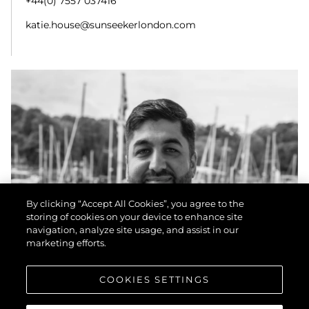
+44(0) 7557 037416
katie.house@sunseekerlondon.com
ADAM TAHIR
Brokerage Manager
+44 (0) 7508 642 224
Adam.Tahir@sunseekerlondon.com
By clicking “Accept All Cookies”, you agree to the
storing of cookies on your device to enhance site
navigation, analyze site usage, and assist in our
marketing efforts.
COOKIES SETTINGS
ADAM NEWTON