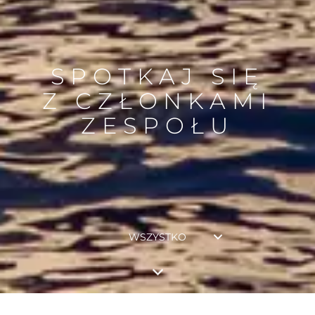
SPOTKAJ SIĘ
Z CZŁONKAMI
ZESPOŁU
WSZYSTKO