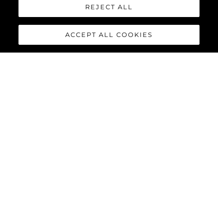
Brokerage Assistant
REJECT ALL
+44 (0)20 7355 0980
ACCEPT ALL COOKIES
adam.newton@sunseekerlondon.com