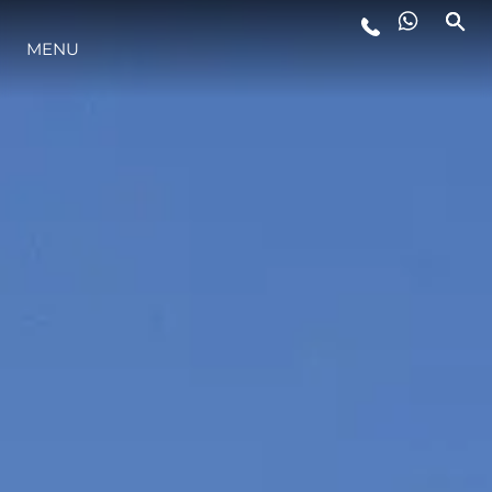
MENU
STYL ŻYCIA
INNOWACJA
PRZEDSIĘBIORSTWO
ZESPÓŁ
TRADYCJA
WYCEŃ SWOJĄ ŁÓDŹ