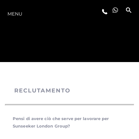
LA GAMMA
MENU
RECLUTAMENTO
Pensi di avere ciò che serve per lavorare per
Sunseeker London Group?