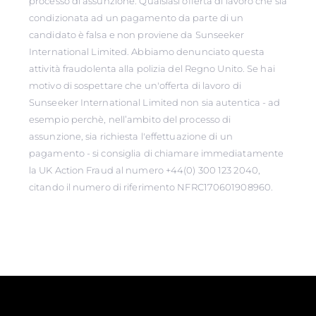
processo di assunzione. Qualsiasi offerta di lavoro che sia
condizionata ad un pagamento da parte di un
candidato è falsa e non proviene da Sunseeker
International Limited. Abbiamo denunciato questa
attività fraudolenta alla polizia del Regno Unito. Se hai
motivo di sospettare che un'offerta di lavoro di
Sunseeker International Limited non sia autentica - ad
esempio perchè, nell’ambito del processo di
assunzione, sia richiesta l'effettuazione di un
pagamento - si consiglia di chiamare immediatamente
la UK Action Fraud al numero +44(0) 300 123 2040,
citando il numero di riferimento NFRC170601908960.