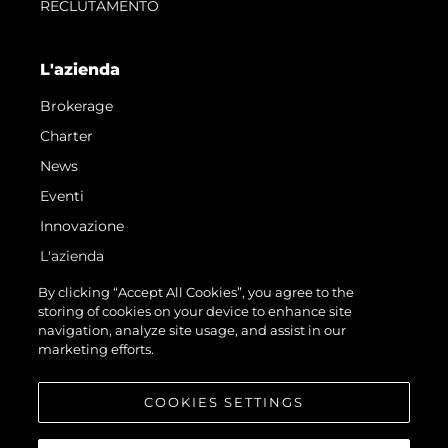
RECLUTAMENTO
L'azienda
Brokerage
Charter
News
Eventi
Innovazione
L'azienda
Il Team
By clicking “Accept All Cookies”, you agree to the
storing of cookies on your device to enhance site
Lifestyle
navigation, analyze site usage, and assist in our
Heritage
marketing efforts.
Valuta La Tua Imbarcazione
COOKIES SETTINGS