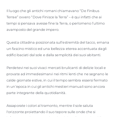
Il luogo che gli antichi romani chiamavano “De Finibus
Terrae” ovvero “Dove Finisce la Terra” – è qui infatti che ai
tempi si pensava avesse fine la Terra, o perlomeno l’ultimo
avamposto del grande impero.
Questa cittadina posizionata sull’estremità del tacco, emana
un fascino mistico ed una bellezza eterea accentuata dagli
edifici baciati dal sole e dalla semplicità dei suoi abitanti.
Perdetevi nei suoi vivaci mercati brulicanti di delizie locali e
provate ad immedesimarvi nei ritmi lenti che ne segnano le
calde giornate estive, in cui il tempo sembra essersi fermato
in un’epoca in cui gli antichi mestieri manuali sono ancora
parte integrante della quotidianità.
Assaporate i colori al tramonto, mentre il sole saluta
l'orizzonte proiettando il suo tepore sulle onde che si