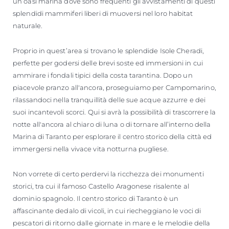
un’oasi marina dove sono frequenti gli avvistamenti di questi
splendidi mammiferi liberi di muoversi nel loro habitat
naturale.
Proprio in quest’area si trovano le splendide Isole Cheradi,
perfette per godersi delle brevi soste ed immersioni in cui
ammirare i fondali tipici della costa tarantina. Dopo un
piacevole pranzo all'ancora, proseguiamo per Campomarino,
rilassandoci nella tranquillità delle sue acque azzurre e dei
suoi incantevoli scorci. Qui si avrà la possibilità di trascorrere la
notte all'ancora al chiaro di luna o di tornare all’interno della
Marina di Taranto per esplorare il centro storico della città ed
immergersi nella vivace vita notturna pugliese.
Non vorrete di certo perdervi la ricchezza dei monumenti
storici, tra cui il famoso Castello Aragonese risalente al
dominio spagnolo. Il centro storico di Taranto è un
affascinante dedalo di vicoli, in cui riecheggiano le voci di
pescatori di ritorno dalle giornate in mare e le melodie della