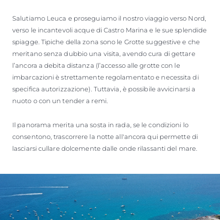
Salutiamo Leuca e proseguiamo il nostro viaggio verso Nord,
verso le incantevoli acque di Castro Marina e le sue splendide
spiagge. Tipiche della zona sono le Grotte suggestive e che
meritano senza dubbio una visita, avendo cura di gettare
l’ancora a debita distanza (l’accesso alle grotte con le
imbarcazioni è strettamente regolamentato e necessita di
specifica autorizzazione). Tuttavia, è possibile avvicinarsi a
nuoto o con un tender a remi.
Il panorama merita una sosta in rada, se le condizioni lo
consentono, trascorrere la notte all'ancora qui permette di
lasciarsi cullare dolcemente dalle onde rilassanti del mare.