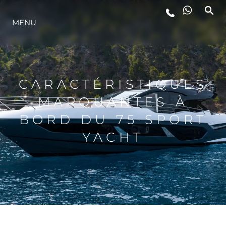
MENU
STYLE DE VIE
L'INNOVATION
CARACTÉRISTIQUES
MARQUANTES À
LA SOCIÉTÉ
BORD DU 75 SPORT
YACHT
NOTRE ÉQUIPE
NOTRE HÉRITAGE
ESTIMEZ VOTRE BATEAU