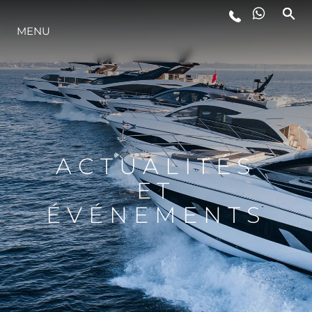
MENU
STYLE DE VIE
L'INNOVATION
LA SOCIÉTÉ
ACTUALITÉS
ET
NOTRE ÉQUIPE
ÉVÉNEMENTS
NOTRE HÉRITAGE
ESTIMEZ VOTRE BATEAU