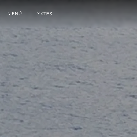
MENÚ
YATES