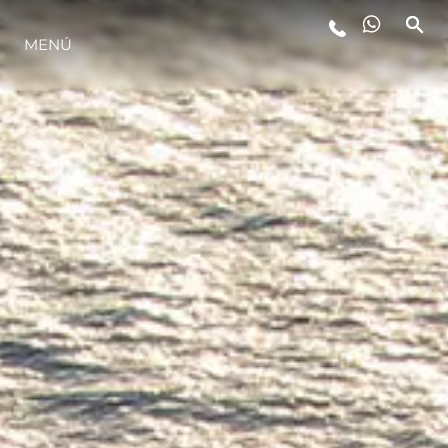
MENÚ
ESTILO DE VIDA
INNOVACIÓN
¿QUIÉNES SOMOS?
EL EQUIPO
HISTORIA
VALORE SU EMBARCACIÓN