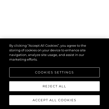
By clicking “Accept All Cookies”, you agree to the
storing of cookies on your device to enhance site
navigation, analyze site usage, and assist in our
marketing efforts.
COOKIES SETTINGS
SUNSEEKER PREDATOR 74
REJECT ALL
XPS
ACCEPT ALL COOKIES
"LIAM"