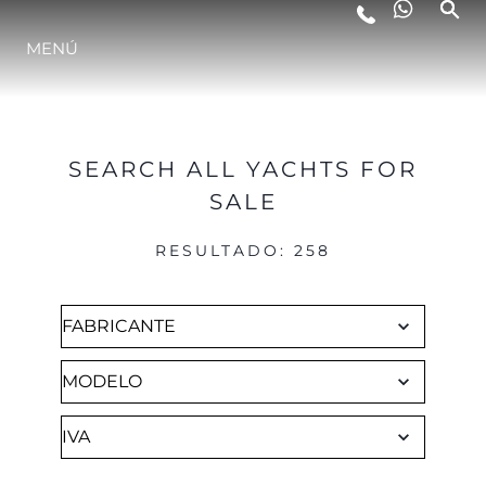
Brokerage
MENÚ
ESTILO DE VIDA
INNOVACIÓN
SEARCH ALL YACHTS FOR
SALE
¿QUIÉNES SOMOS?
RESULTADO
:
258
EL EQUIPO
HISTORIA
VALORE SU EMBARCACIÓN