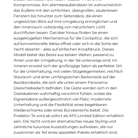
Kompromisse. Am atemberaubendsten ist wahrscheinlich
das Äußere mit den schlichten, übergroßen, säulenlosen
Fenstern bis hinunter zum Seitendeck, die einen
ungestörten Blick auf Ihre Umgebung ermöglichen und
den Innenraum vollständig von natürlichem Licht
durchfluten lassen. Darüber hinaus finden Sie einen
ausgeklügelten Mechanismus für die Cockpittür, die sich
auf konventionelle Weise öffnet oder sich in die Sohle der
Yacht absenkt - alles auf einfachen Knopfdruck. Dieses
Modell bietet das Beste aus beiden Welten; passend zu
Ihnen und der Umgebung, in der Sie unterwegs sind. Im
Inneren erweist sich der großzügige Salon als perfekter Ort
für die Unterhaltung, mit vielen Sitzgelegenheiten, reichlich
Stauraum und einer umfangreichen Barkonsole auf der
Backbordseite, die sich alle unter einem Panorama-
Glasschiebedach befinden. Die Gäste werden sich in den
Gästekabinen wahrhaftig verwöhnt fühlen, wobei die
Eignerkabine außergewöhnlich viel Platz, modernste
Unterhaltung und die Flexibilität eines begehbaren
Kleiderschranks oder eines Bürobereichs bietet. Die
Predator 74 wird ab sofort als XPS Limited Edition erhältlich
sein. Die Yacht wird ein dramatisches neues Styling und
zahlreiche luxuriöse Ausstattungen aufweisen, die nur
zusammen als Teil eines speziellen Pakets erhältlich sind.