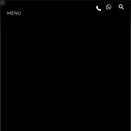
MENÜ
LIFESTYLE
INNOVATION
DIE FIRMA
DAS TEAM
GESCHICHTE
BEWERTEN SIE IHR BOOT