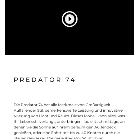
PREDATOR 74
Die Predator 74 hat alle Merkmale von Großartigkeit.
Auffallender Stil, bemerkenswerte Leistung und innovative
Nutzung von Licht und Raum. Dieses Modell kann alles, was
Ihr Lebensstil verlangt, unterbringen: faule Nachmittage, an
denen Sie die Sonne auf ihrem geräumigen Außendeck
genießen, oder eine Fahrt mit bis zu 40 Knoten durch die
blauen Gewässer. Die neue Predator 74 ist ohne