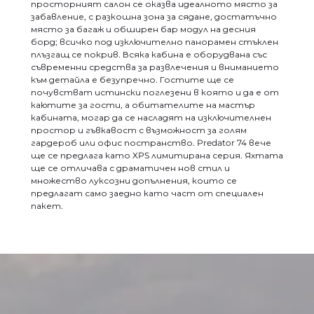
просторният салон се оказва идеалното място за
забавление, с разкошна зона за сядане, достатъчно
място за багаж и обширен бар модул на десния
борд; всичко под изключително панорамен стъклен
плъзгащ се покрив. Всяка кабина е оборудвана със
съвременни средства за развлечения и вниманието
към детайла е безупречно. Гостите ще се
почувстват истински поглезени в която и да е от
каютите за гости, а обитателите на мастър
кабината, могар да се насладят на изключителнен
простор и гъвкавост с възможност за голям
гардероб или офис постранство. Predator 74 вече
ще се предлага като XPS лимитирана серия. Яхтата
ще се отличава с драматичен нов стил и
множество луксозни допълнения, които се
предлагат само заедно като част от специален
пакет.