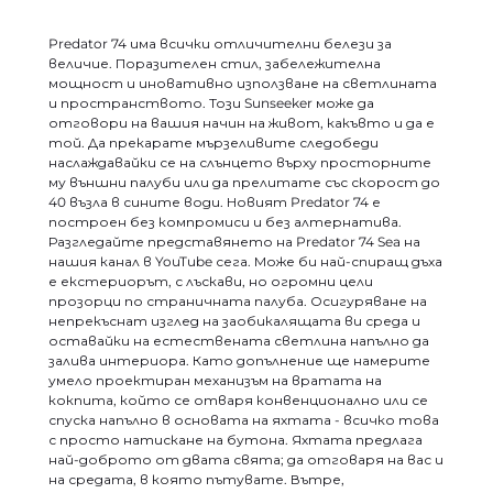
Predator 74 има всички отличителни белези за
величие. Поразителен стил, забележителна
мощност и иновативно използване на светлината
и пространството. Този Sunseeker може да
отговори на вашия начин на живот, какъвто и да е
той. Да прекарате мързеливите следобеди
наслаждавайки се на слънцето върху просторните
му външни палуби или да прелитате със скорост до
40 възла в сините води. Новият Predator 74 е
построен без компромиси и без алтернатива.
Разгледайте представянето на Predator 74 Sea на
нашия канал в YouTube сега. Може би най-спиращ дъха
е екстериорът, с лъскави, но огромни цели
прозорци по страничната палуба. Осигуряване на
непрекъснат изглед на заобикалящата ви среда и
оставайки на естествената светлина напълно да
залива интериора. Като допълнение ще намерите
умело проектиран механизъм на вратата на
кокпита, който се отваря конвенционално или се
спуска напълно в основата на яхтата - всичко това
с просто натискане на бутона. Яхтата предлага
най-доброто от двата свята; да отговаря на вас и
на средата, в която пътувате. Вътре,