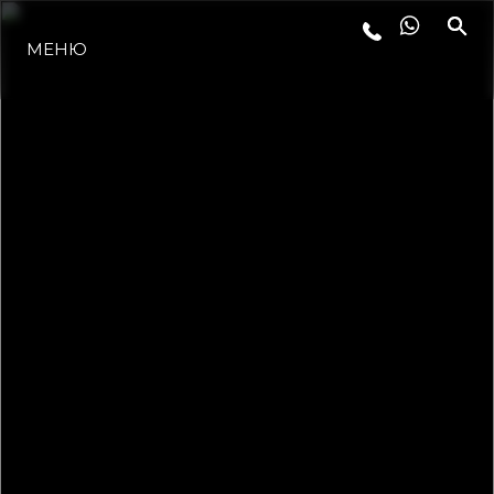
МЕНЮ
ЛАЙФСТАЙЛ
ИНОВАЦИЯ
КОМПАНИЯТА
ЕКИПЪТ
НАСЛЕДСТВО
ОЦЕНЕТЕ ВАШАТА ЯХТА