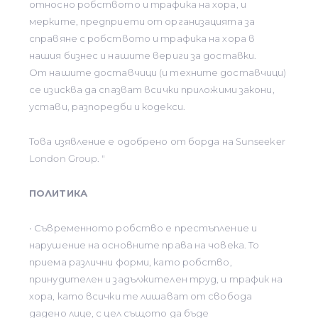
относно робството и трафика на хора, и
мерките, предприети от организацията за
справяне с робството и трафика на хора в
нашия бизнес и нашите вериги за доставки.
От нашите доставчици (и техните доставчици)
се изисква да спазват всички приложими закони,
устави, разпоредби и кодекси.
Това изявление е одобрено от борда на Sunseeker
London Group. "
ПОЛИТИКА
• Съвременното робство е престъпление и
нарушение на основните права на човека. То
приема различни форми, като робство,
принудителен и задължителен труд, и трафик на
хора, като всички те лишават от свобода
дадено лице, с цел същото да бъде