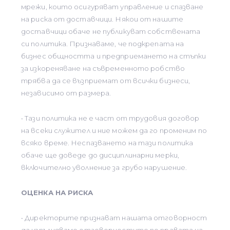
мрежи, които осигуряват управление и спазване
на риска от доставчици. Някои от нашите
доставчици обаче не публикуват собствената
си политика. Признаваме, че подкрепата на
бизнес общността и предприемането на стъпки
за изкореняване на съвременното робство
трябва да се възприемат от всички бизнеси,
независимо от размера.
• Тази политика не е част от трудовия договор
на всеки служител и ние можем да го променим по
всяко време. Неспазването на тази политика
обаче ще доведе до дисциплинарни мерки,
включително уволнение за грубо нарушение.
ОЦЕНКА НА РИСКА
• Директорите признават нашата отговорност