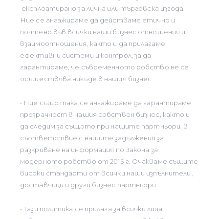
експлоатирано за лична или търговска изгода.
Ние се ангажираме да действаме етично и
почтено във всички наши бизнес отношения и
взаимоотношения, както и да прилагаме
ефективни системи и контрол, за да
гарантираме, че съвременното робство не се
осъществява никъде в нашия бизнес.
• Ние също така се ангажираме да гарантираме
прозрачност в нашия собствен бизнес, както и
да следим за същото при нашите партньори, в
съответствие с нашите задължения за
разкриване на информация по Закона за
модерното робство от 2015 г. Очакваме същите
високи стандарти от всички наши изпълнители ,
доставчици и други бизнес партньори.
• Тази политика се прилага за всички лица,