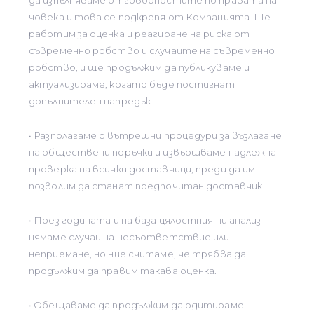
да изпълняваме отговорностите по правата на
човека и това се подкрепя от Компанията. Ще
работим за оценка и реагиране на риска от
съвременно робство и случаите на съвременно
робство, и ще продължим да публикуваме и
актуализираме, когато бъде постигнат
допълнителен напредък.
• Разполагаме с вътрешни процедури за възлагане
на обществени поръчки и извършваме надлежна
проверка на всички доставчици, преди да им
позволим да станат предпочитан доставчик.
• През годината и на база цялостния ни анализ
нямаме случаи на несъответствие или
неприемане, но ние считаме, че трябва да
продължим да правим такава оценка.
• Обещаваме да продължим да одитираме