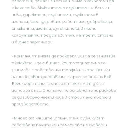
работещи за нас или от наше име в каквото и да
е качество, включително служители на всички
нива, директори, служители, служители в
агенции, командировани работници, доброволци,
стажанти, агенти, изпълнители, външни
консултанти, представители на трети страни
и бизнес партньори.
• Компанията няма да подкрепя или да се занимава
с какъвто и да е бизнес, който съзнателно се
занимава с робство или трафик на хора. Всички
наши основни доставчици са регистрирани във
Великобритания и много от тях имат дълга
история с нас. Считаме, че основните ни рискове
са договорно наети лица в строителството и
производството.
• Много от нашите изпълнители публикуват
собствена политика и са членове на глобални