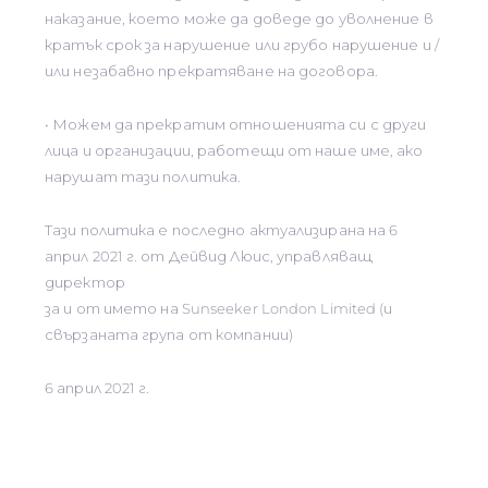
наказание, което може да доведе до уволнение в
кратък срок за нарушение или грубо нарушение и /
или незабавно прекратяване на договора.
• Можем да прекратим отношенията си с други
лица и организации, работещи от наше име, ако
нарушат тази политика.
Тази политика е последно актуализирана на 6
април 2021 г. от Дейвид Люис, управляващ
директор
за и от името на Sunseeker London Limited (и
свързаната група от компании)
6 април 2021 г.