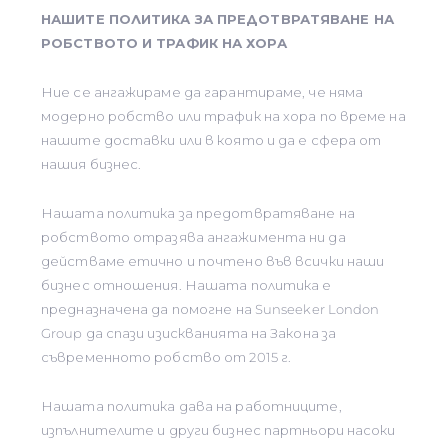
НАШИТЕ ПОЛИТИКА ЗА ПРЕДОТВРАТЯВАНЕ НА
РОБСТВОТО И ТРАФИК НА ХОРА
Ние се ангажираме да гарантираме, че няма
модерно робство или трафик на хора по време на
нашите доставки или в която и да е сфера от
нашия бизнес.
Нашата политика за предотвратяване на
робството отразява ангажимента ни да
действаме етично и почтено във всички наши
бизнес отношения. Нашата политика е
предназначена да помогне на Sunseeker London
Group да спази изискванията на Закона за
съвременното робство от 2015 г.
Нашата политика дава на работниците,
изпълнителите и други бизнес партньори насоки