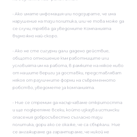
• Ако имате инфомация или подозирате, че има
нарушение на тази политика, или че това може да
се случи, трябва да уведомите Компанията
възможно най-скоро.
• Ако не сте сигурни дали дадено действие,
общото отношение към работниците или
условията им на работа, в рамките на някое ниво
от нашите вериги за доставки, представляват
някоя от различните форми на съвременното
робство, уведомете за компанията.
• Ние се стремим да насърчаваме откритостта
и ще подкрепяме всеки, който изказва истински
опасения добросъвестно съгласно тази
политика, дори ако се окаже, че са сбъркали. Ние
се ангажираме да гарантираме, че никой не