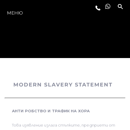
МОДЕЛИ
МЕНЮ
MODERN SLAVERY STATEMENT
АНТИ РОБСТВО И ТРАФИК НА ХОРА
Това изявление излага стъпките, предприети от