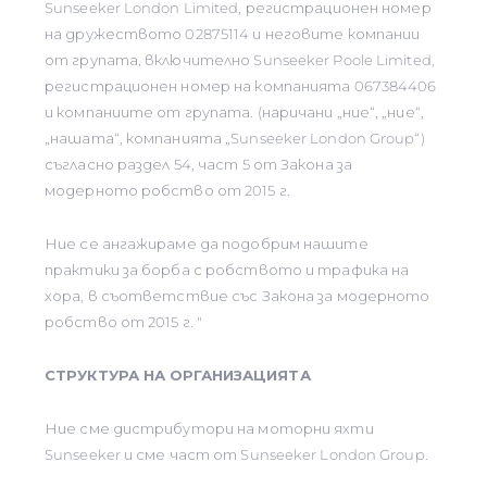
Sunseeker London Limited, регистрационен номер
на дружеството 02875114 и неговите компании
от групата, включително Sunseeker Poole Limited,
регистрационен номер на компанията 067384406
и компаниите от групата. (наричани „ние“, „ние“,
„нашата“, компанията „Sunseeker London Group“)
съгласно раздел 54, част 5 от Закона за
модерното робство от 2015 г.
Ние се ангажираме да подобрим нашите
практики за борба с робството и трафика на
хора, в съответствие със Закона за модерното
робство от 2015 г. "
СТРУКТУРА НА ОРГАНИЗАЦИЯТА
Ние сме дистрибутори на моторни яхти
Sunseeker и сме част от Sunseeker London Group.