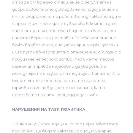
страда от вредно отношение в резултат на
добросъвестното докладване на подозрението
им, че съвременното робство, под каквато и да е
форма, е или може да се извършва в която и да е
част от нашия собствен бизнес, или в някоя от
нашите вериги за доставки. Такова отношение
включва уволнение, дисциплинарни мерки, заплахи
или друго неблагоприятно отношение, свързано с
повдигане на безпокойство. Ако имате такива
съмнения, трябва незабавно да уведомите
мениджъра по спазване на тези изискванията. Ако
въпросът не е отстранен и сте служител,
трябва да го повдигнете официално, като
използвате нашата процедура за жалби.
НАРУШЕНИЯ НА ТАЗИ ПОЛИТИКА
• Всяко лице / организация, които нарушават тази
политика, ще бъдат наказани с дисциплинарно