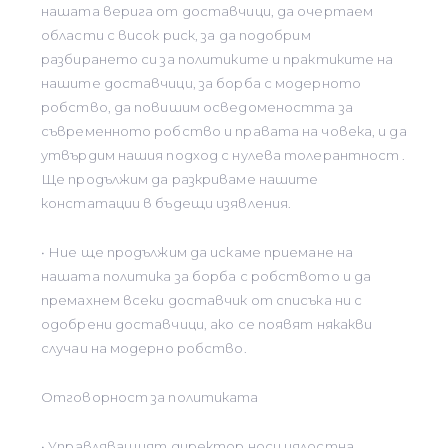
нашата верига от доставчици, да очертаем
области с висок риск, за да подобрим
разбирането си за политиките и практиките на
нашите доставчици, за борба с модерното
робство, да повишим осведомеността за
съвременното робство и правата на човека, и да
утвърдим нашия подход с нулева толерантност .
Ще продължим да разкриваме нашите
констатации в бъдещи изявления.
• Ние ще продължим да искаме приемане на
нашата политика за борба с робството и да
премахнем всеки доставчик от списъка ни с
одобрени доставчици, ако се появят някакви
случаи на модерно робство.
Отговорност за политиката
• Управляващият директор носи цялостна