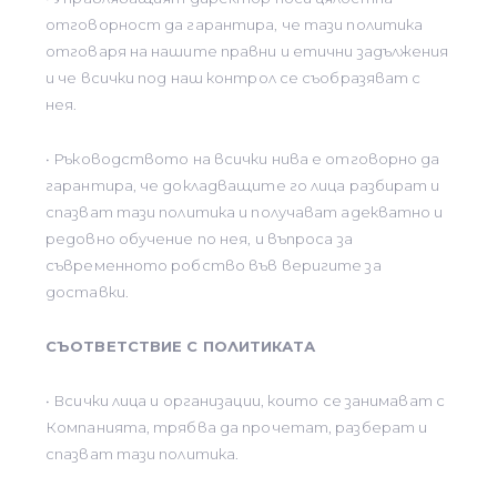
отговорност да гарантира, че тази политика
отговаря на нашите правни и етични задължения
и че всички под наш контрол се съобразяват с
нея.
• Ръководството на всички нива е отговорно да
гарантира, че докладващите го лица разбират и
спазват тази политика и получават адекватно и
редовно обучение по нея, и въпроса за
съвременното робство във веригите за
доставки.
СЪОТВЕТСТВИЕ С ПОЛИТИКАТА
• Всички лица и организации, които се занимават с
Компанията, трябва да прочетат, разберат и
спазват тази политика.