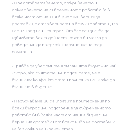
• Предотвратяването, откриването и
докладването на съвременното робство във
всяка част от нашия бизнес или вериги за
доставки, е отговорност на всички работещи за
нас или под наш контрол. От вас се изисква да
избягвате всяка дейност, която би могла да
доведе или да предложи нарушение на тази
политика.
• Трябва да уведомите Компанията възможно най
-скоро, ако смятате или подозирате, че е
възникнал конфликт с тази политика или може да
възникне в бъдеще.
• Насърчаваме Ви да изразите притеснения по
всеки въпрос или подозрение за съвременното
робство във всяка част от нашия бизнес или
вериги на доставки от всяко ниво на доставчик
на възможно най -ранен етап.